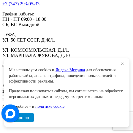
+7 (347) 293-05-33
График работы:
ПН - ПТ 09:00 - 18:00
СБ, ВС Выходной
г.УФА,
УЛ. 50 ЛЕТ СССР, Д.48/1,
УЛ. КОМСОМОЛЬСКАЯ, Д.1/1,
УЛ. МАРШАЛА ЖУКОВА, Д.10
×
sale.wels@yandex.ru
Мы используем cookies и
Яндекс.Метрика
для обеспечения
ГК ВЕЛС 1С
работы сайта, анализа трафика, поведения пользователей и
эффективности рекламы.
Все материалы сайта принадлежат ООО «Велс» и охраняются
законодательством РФ. Копирование, публикация или
Продолжая пользоваться сайтом, вы соглашаетесь на обработку
распространение без предварительного письменного
персональных данных и передачу их третьим лицам.
разрешения строго запрещены.
Подробнее - в
политике cookie
Copyright © ООО «Велс», ИНН 0277084071, дата создания
сайта – 2025 г.
Разработка сайтов - WebCraft
Хорошо