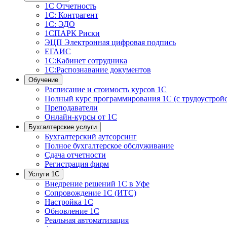
1С Отчетность
1С: Контрагент
1С: ЭДО
1СПАРК Риски
ЭЦП Электронная цифровая подпись
ЕГАИС
1С:Кабинет сотрудника
1С:Распознавание документов
Обучение
Расписание и стоимость курсов 1С
Полный курс программирования 1С (с трудоустрой
Преподаватели
Онлайн-курсы от 1С
Бухгалтерские услуги
Бухгалтерский аутсорсинг
Полное бухгалтерское обслуживание
Сдача отчетности
Регистрация фирм
Услуги 1С
Внедрение решений 1С в Уфе
Сопровождение 1С (ИТС)
Настройка 1С
Обновление 1С
Реальная автоматизация