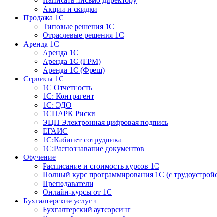
Написать письмо директору
Акции и скидки
Продажа 1С
Типовые решения 1С
Отраслевые решения 1С
Аренда 1С
Аренда 1С
Аренда 1С (ГРМ)
Аренда 1С (Фреш)
Сервисы 1С
1С Отчетность
1С: Контрагент
1С: ЭДО
1СПАРК Риски
ЭЦП Электронная цифровая подпись
ЕГАИС
1С:Кабинет сотрудника
1С:Распознавание документов
Обучение
Расписание и стоимость курсов 1С
Полный курс программирования 1С (с трудоустрой
Преподаватели
Онлайн-курсы от 1С
Бухгалтерские услуги
Бухгалтерский аутсорсинг