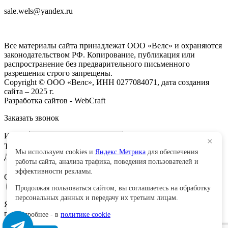
sale.wels@yandex.ru
ГК ВЕЛС 1С
Все материалы сайта принадлежат ООО «Велс» и охраняются
законодательством РФ. Копирование, публикация или
распространение без предварительного письменного
разрешения строго запрещены.
Copyright © ООО «Велс», ИНН 0277084071, дата создания
сайта – 2025 г.
Разработка сайтов - WebCraft
Заказать звонок
Имя:
*
×
Телефон
*
Мы используем cookies и
Яндекс.Метрика
для обеспечения
Добавить сообщение
работы сайта, анализа трафика, поведения пользователей и
эффективности рекламы.
Сообщение
*
Продолжая пользоваться сайтом, вы соглашаетесь на обработку
персональных данных и передачу их третьим лицам.
Я даю
согласие
на обработку моих персональных данных и
подтверждаю, что ознакомлен с
Политикой обработки
Подробнее - в
политике cookie
персональных данных