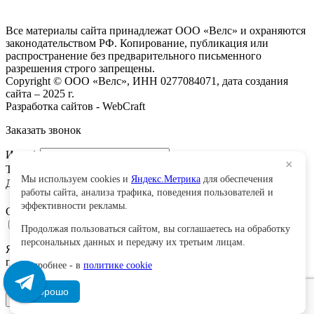
ГК ВЕЛС 1С
Все материалы сайта принадлежат ООО «Велс» и охраняются
законодательством РФ. Копирование, публикация или
распространение без предварительного письменного
разрешения строго запрещены.
Copyright © ООО «Велс», ИНН 0277084071, дата создания
сайта – 2025 г.
Разработка сайтов - WebCraft
Заказать звонок
Имя:
*
×
Телефон
*
Мы используем cookies и
Яндекс.Метрика
для обеспечения
Добавить сообщение
работы сайта, анализа трафика, поведения пользователей и
эффективности рекламы.
Сообщение
*
Продолжая пользоваться сайтом, вы соглашаетесь на обработку
персональных данных и передачу их третьим лицам.
Я даю
согласие
на обработку моих персональных данных и
подтверждаю, что ознакомлен с
Политикой обработки
Подробнее - в
политике cookie
персональных данных
Хорошо