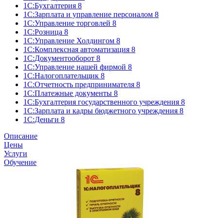
1С:Бухгалтерия 8
1С:Зарплата и управление персоналом 8
1С:Управление торговлей 8
1С:Розница 8
1С:Управление Холдингом 8
1С:Комплексная автоматизация 8
1С:Документооборот 8
1С:Управление нашей фирмой 8
1С:Налогоплательщик 8
1С:Отчетность предпринимателя 8
1С:Платежные документы 8
1С:Бухгалтерия государственного учреждения 8
1С:Зарплата и кадры бюджетного учреждения 8
1C:Деньги 8
Описание
Цены
Услуги
Обучение